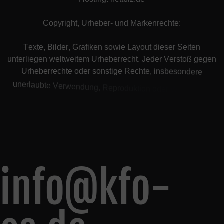
C
o
p
y
r
i
g
h
t
,
U
r
h
e
b
e
r
-
u
n
d
M
a
r
k
e
n
r
e
c
h
t
e
:
T
e
x
t
e
,
B
i
l
d
e
r
,
G
r
a
f
i
k
e
n
s
o
w
i
e
L
a
y
o
u
t
d
i
e
s
e
r
S
e
i
t
e
n
u
n
t
e
r
l
i
e
g
e
n
w
e
l
t
w
e
i
t
e
m
U
r
h
e
b
e
r
r
e
c
h
t
.
J
e
d
e
r
V
e
r
s
t
o
ß
g
e
g
e
n
U
r
h
e
b
e
r
r
e
c
h
t
e
o
d
e
r
s
o
n
s
t
i
g
e
R
e
c
h
t
e
,
i
n
s
b
e
s
o
n
d
e
r
e
u
n
e
r
l
a
u
b
t
e
V
e
r
w
e
n
d
u
n
g
,
R
e
p
r
o
d
u
k
t
i
o
n
o
d
e
r
W
e
i
t
e
r
g
a
b
e
e
i
n
z
e
l
n
e
r
I
n
h
a
l
t
e
o
d
e
r
k
o
m
p
l
e
t
t
e
r
S
e
i
t
e
n
w
i
r
d
s
o
w
o
h
l
z
i
v
i
info@kfo-