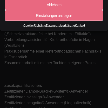
Ablehnen
Studium der Zahnheilkunde in Erfurt und Leipzig
Weiterbildung zum Fachzahnarzt für Kieferorthopädie in
Einstellungen anzeigen
Dresden
FZA-Prüfung März 1986
Cookie-Richtlinie
Datenschutzerklärung
Kontakt
Promotion zu Dr. med. in Dresden
(„Schmelzstrukturdefekte bei Kindern mit Zöliakie“)
Vorbereitungsassistent für Kieferorthopädie in Hagen
(Westfalen)
Praxisübernahme einer kieferorthopädischen Fachpraxis
in Osnabrück
Zusammenarbeit mit meiner Tochter in eigener Praxis
Zusatzqualifikationen:
Zertifizierter Damon-Bracket-System®-Anwender
Zertifizierter Invisalign®-Anwender
Zertifizierter Incognito®-Anwender (Lingualtechnik)