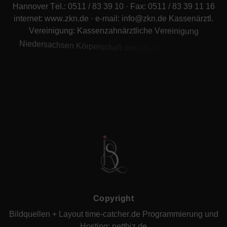
H
a
n
n
o
v
e
r
T
e
l
.
:
0
5
1
1
/
8
3
3
9
1
0
·
F
a
x
:
0
5
1
1
/
8
3
3
9
1
1
1
6
i
n
t
e
r
n
e
t
:
w
w
w
.
z
k
n
.
d
e
·
e
-
m
a
i
l
:
i
n
f
o
@
z
k
n
.
d
e
K
a
s
s
e
n
ä
r
z
t
l
.
V
e
r
e
i
n
i
g
u
n
g
:
K
a
s
s
e
n
z
a
h
n
ä
r
z
t
l
i
c
h
e
V
e
r
e
i
n
i
g
u
n
g
N
i
e
d
e
r
s
a
c
h
s
e
n
K
ö
r
p
e
r
s
c
h
a
f
t
d
e
s
ö
f
f
e
n
t
l
i
c
h
e
n
R
e
c
h
t
s
Z
e
i
ß
s
t
r
.
1
1
·
3
0
5
1
9
H
a
n
n
o
v
e
r
T
e
l
.
:
(
0
5
1
1
)
8
4
0
5
–
0
·
F
a
x
:
(
0
5
1
1
)
8
C
o
p
y
r
i
g
h
t
B
i
l
d
q
u
e
l
l
e
n
+
L
a
y
o
u
t
t
i
m
e
-
c
a
t
c
h
e
r
.
d
e
P
r
o
g
r
a
m
m
i
e
r
u
n
g
u
n
d
H
o
s
t
i
n
g
:
n
e
t
t
b
i
z
.
d
e