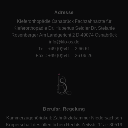
A
d
r
e
s
s
e
K
i
e
f
e
r
o
r
t
h
o
p
ä
d
i
e
O
s
n
a
b
r
ü
c
k
F
a
c
h
z
a
h
n
ä
r
z
t
e
f
ü
r
K
i
e
f
e
r
o
r
t
h
o
p
ä
d
i
e
D
r
.
H
u
b
e
r
t
u
s
S
e
i
d
l
e
r
D
r
.
S
t
e
f
a
n
i
e
R
o
s
e
n
b
e
r
g
e
r
A
m
L
a
n
d
g
e
r
i
c
h
t
2
D
-
4
9
0
7
4
O
s
n
a
b
r
ü
c
k
i
n
f
o
@
k
f
o
-
o
s
.
d
e
T
e
l
.
:
+
4
9
(
0
)
5
4
1
–
2
6
6
6
1
F
a
x
.
:
+
4
9
(
0
)
5
4
1
–
2
6
0
6
2
6
B
e
r
u
f
s
r
.
R
e
g
e
l
u
n
g
K
a
m
m
e
r
z
u
g
e
h
ö
r
i
g
k
e
i
t
:
Z
a
h
n
ä
r
z
t
e
k
a
m
m
e
r
N
i
e
d
e
r
s
a
c
h
s
e
n
K
ö
r
p
e
r
s
c
h
a
f
t
d
e
s
ö
f
f
e
n
t
l
i
c
h
e
n
R
e
c
h
t
s
Z
e
i
ß
s
t
r
.
1
1
a
·
3
0
5
1
9